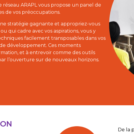
, le réseau ARAPL vous propose un panel de
es de vos préoccupations.
une stratégie gagnante et appropriez-vous
 ou qui cadre avec vos aspirations, vous y
echniques facilement transposables dans vos
ive de développement. Ces moments
rmation, et à entrevoir comme des outils
par l’ouverture sur de nouveaux horizons.
ION
De la 