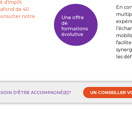
t d’impôt
En con
lafond de 40
multipl
consulter notre
Une offre
expéri
de
l’écha
formations
évolutive
mobilis
facilit
synerg
les déf
ESOIN D'ÊTRE ACCOMPAGNÉ(E)?
UN CONSEILLER V