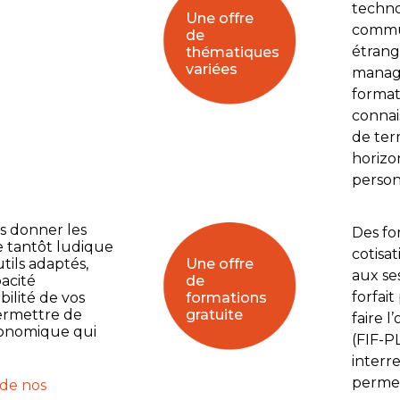
techno
Une offre
commun
de
étrang
thématiques
variées
manage
format
connai
de ter
horizo
person
us donner les
Des fo
 tantôt ludique
cotisat
tils adaptés,
Une offre
aux se
acité
de
forfai
bilité de vos
formations
permettre de
gratuite
faire 
conomique qui
(FIF-P
interr
permet
 de nos