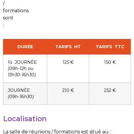
/
formations
sont
:
DURÉE
TARIFS HT
TARIFS TTC
½ JOURNÉE
125 €
150 €
(09h-12h ou
13h30-16h30)
JOURNÉE
210 €
252 €
(09h-16h30)
Localisation
La salle de réunions / formations est situé au :