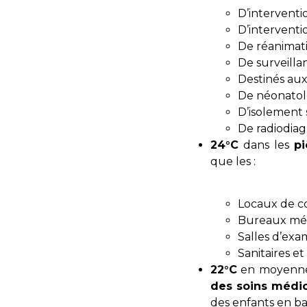
D’interventi
D’interventi
De réanimat
De surveilla
Destinés aux
De néonatolo
D’isolement
De radiodiag
24°C
dans les
p
que les :
Locaux de c
Bureaux mé
Salles d’exa
Sanitaires et
22°C
en moyenne
des soins médi
des enfants en ba