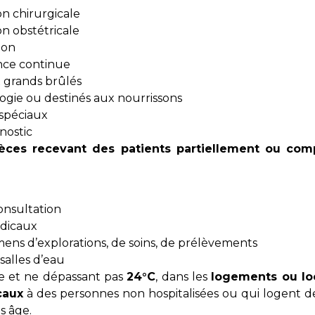
on chirurgicale
on obstétricale
ion
nce continue
 grands brûlés
gie ou destinés aux nourrissons
 spéciaux
nostic
ièces recevant des patients partiellement ou co
onsultation
dicaux
mens d’explorations, de soins, de prélèvements
 salles d’eau
 et ne dépassant pas
24°C
, dans les
logements ou lo
caux
à des personnes non hospitalisées ou qui logent 
s âge.