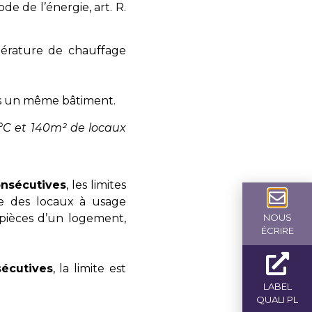
ode de l’énergie, art. R.
pérature de chauffage
ans un même bâtiment.
°C et 140m² de locaux
onsécutives
, les limites
e des locaux à usage
pièces d’un logement,
NOUS
ÉCRIRE
écutives
, la limite est
LABEL
QUALI PL