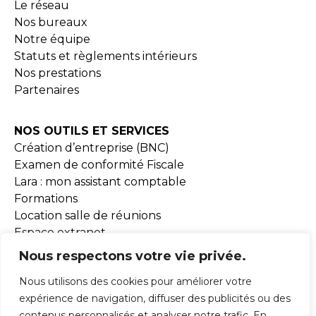
Le réseau
Nos bureaux
Notre équipe
Statuts et règlements intérieurs
Nos prestations
Partenaires
NOS OUTILS ET SERVICES
Création d’entreprise (BNC)
Examen de conformité Fiscale
Lara : mon assistant comptable
Formations
Location salle de réunions
Espace extranet
Document BNC
Nous respectons votre vie privée.
Nous utilisons des cookies pour améliorer votre
MISSIONS
expérience de navigation, diffuser des publicités ou des
contenus personnalisés et analyser notre trafic. En