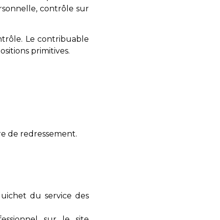
ersonnelle, contrôle sur
trôle. Le contribuable
itions primitives.
ure de redressement.
guichet du service des
ssionnel sur le site