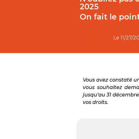
2025
On fait le point
Le
11/27/2
Vous avez constaté un
vous souhaitez dema
jusqu’au 31 décembre 
vos droits.