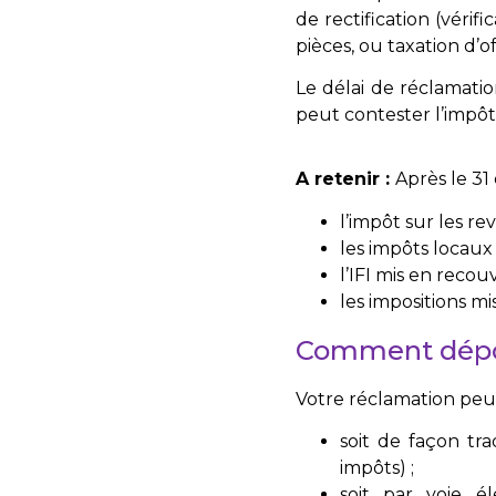
de rectification (vérif
pièces, ou taxation d’of
Le délai de réclamati
peut contester l’impôt
A retenir :
Après le 3
l’impôt sur les re
les impôts locaux
l’IFI mis en reco
les impositions m
Comment dépos
Votre réclamation peu
soit de façon tr
impôts) ;
soit par voie é