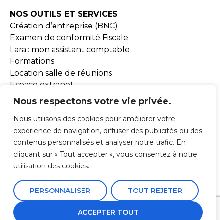
NOS OUTILS ET SERVICES
Création d’entreprise (BNC)
Examen de conformité Fiscale
Lara : mon assistant comptable
Formations
Location salle de réunions
Espace extranet
Document BNC
Nous respectons votre vie privée.
Nous utilisons des cookies pour améliorer votre
MISSIONS
expérience de navigation, diffuser des publicités ou des
contenus personnalisés et analyser notre trafic. En
ADHESION
cliquant sur « Tout accepter », vous consentez à notre
ACTUALITÉS
utilisation des cookies.
PERSONNALISER
TOUT REJETER
Mentions Légales
Conception webyoo
ACCEPTER TOUT